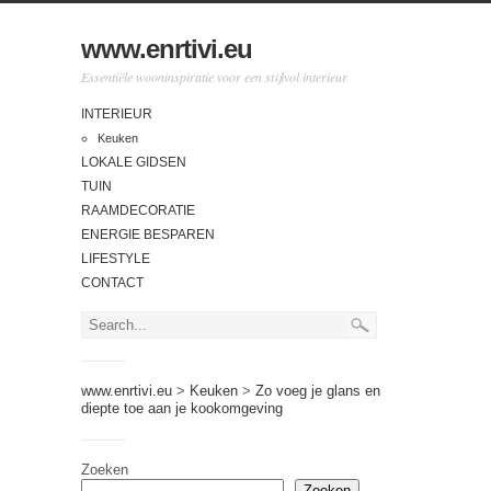
www.enrtivi.eu
Essentiële wooninspiratie voor een stijlvol interieur
INTERIEUR
Keuken
LOKALE GIDSEN
TUIN
RAAMDECORATIE
ENERGIE BESPAREN
LIFESTYLE
CONTACT
www.enrtivi.eu
>
Keuken
>
Zo voeg je glans en
diepte toe aan je kookomgeving
Zoeken
Zoeken