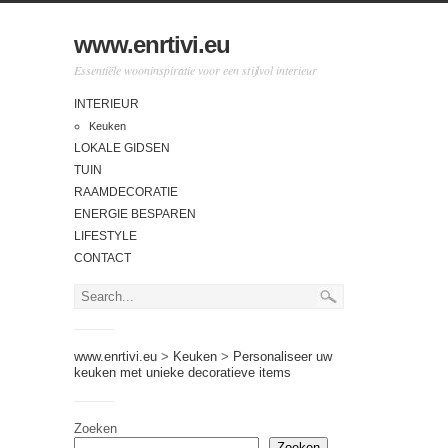
www.enrtivi.eu
Essentiële wooninspiratie voor een stijlvol interieur
INTERIEUR
Keuken
LOKALE GIDSEN
TUIN
RAAMDECORATIE
ENERGIE BESPAREN
LIFESTYLE
CONTACT
www.enrtivi.eu
>
Keuken
>
Personaliseer uw
keuken met unieke decoratieve items
Zoeken
Zoeken