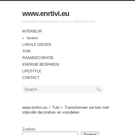
www.enrtivi.eu
Essentiële wooninspiratie voor een stijlvol interieur
INTERIEUR
Keuken
LOKALE GIDSEN
TUIN
RAAMDECORATIE
ENERGIE BESPAREN
LIFESTYLE
CONTACT
www.enrtivi.eu
>
Tuin
>
Transformeer uw tuin met
stijlvolle decoraties en voordelen
Zoeken
Zoeken