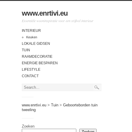
www.enrtivi.eu
Essentiële wooninspiratie voor een stijlvol interieur
INTERIEUR
Keuken
LOKALE GIDSEN
TUIN
RAAMDECORATIE
ENERGIE BESPAREN
LIFESTYLE
CONTACT
www.enrtivi.eu
>
Tuin
>
Geboorteborden tuin
tweeling
Zoeken
Zoeken