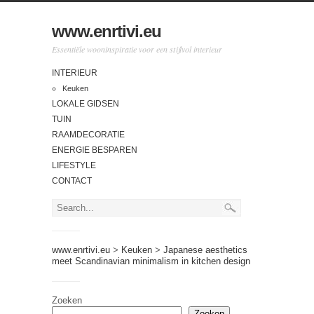
www.enrtivi.eu
Essentiële wooninspiratie voor een stijlvol interieur
INTERIEUR
Keuken
LOKALE GIDSEN
TUIN
RAAMDECORATIE
ENERGIE BESPAREN
LIFESTYLE
CONTACT
www.enrtivi.eu
>
Keuken
>
Japanese aesthetics
meet Scandinavian minimalism in kitchen design
Zoeken
Zoeken