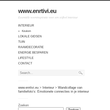
www.enrtivi.eu
Essentiële wooninspiratie voor een stijlvol interieur
INTERIEUR
Keuken
LOKALE GIDSEN
TUIN
RAAMDECORATIE
ENERGIE BESPAREN
LIFESTYLE
CONTACT
www.enrtivi.eu
>
Interieur
>
Wandcollage van
familiefoto’s: Emotionele connecties in je interieur
Zoeken
Zoeken