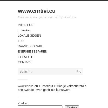
www.enrtivi.eu
Essentiële wooninspiratie voor een stijlvol interieur
INTERIEUR
Keuken
LOKALE GIDSEN
TUIN
RAAMDECORATIE
ENERGIE BESPAREN
LIFESTYLE
CONTACT
www.enrtivi.eu
>
Interieur
>
Hoe je vakantiefoto’s
een tweede leven geeft als kunstwerk
Zoeken
Zoeken