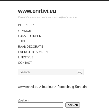
www.enrtivi.eu
Essentiële wooninspiratie voor een stijlvol interieur
INTERIEUR
Keuken
LOKALE GIDSEN
TUIN
RAAMDECORATIE
ENERGIE BESPAREN
LIFESTYLE
CONTACT
www.enrtivi.eu
>
Interieur
>
Fotobehang Santorini
Zoeken
Zoeken