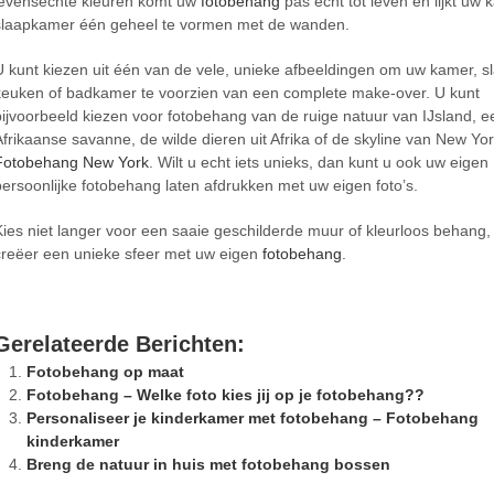
levensechte kleuren komt uw
fotobehang
pas echt tot leven en lijkt uw 
slaapkamer één geheel te vormen met de wanden.
U kunt kiezen uit één van de vele, unieke afbeeldingen om uw kamer, 
keuken of badkamer te voorzien van een complete make-over. U kunt
bijvoorbeeld kiezen voor fotobehang van de ruige natuur van IJsland, e
Afrikaanse savanne, de wilde dieren uit Afrika of de skyline van New Yo
Fotobehang New York
. Wilt u echt iets unieks, dan kunt u ook uw eigen
persoonlijke fotobehang laten afdrukken met uw eigen foto’s.
Kies niet langer voor een saaie geschilderde muur of kleurloos behang
creëer een unieke sfeer met uw eigen
fotobehang
.
Gerelateerde Berichten:
Fotobehang op maat
Fotobehang – Welke foto kies jij op je fotobehang??
Personaliseer je kinderkamer met fotobehang – Fotobehang
kinderkamer
Breng de natuur in huis met fotobehang bossen