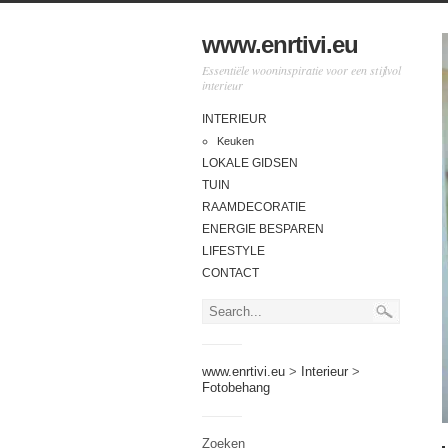
www.enrtivi.eu
Essentiële wooninspiratie voor een stijlvol
interieur
INTERIEUR
Keuken
LOKALE GIDSEN
TUIN
RAAMDECORATIE
ENERGIE BESPAREN
LIFESTYLE
CONTACT
www.enrtivi.eu
>
Interieur
>
Fotobehang
Zoeken