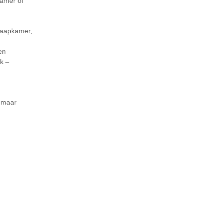
kamer of
slaapkamer,
en
rk –
, maar