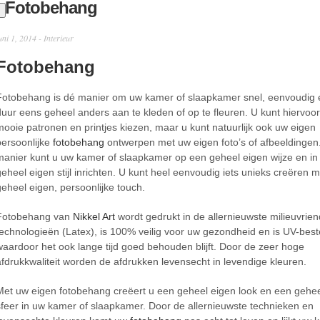
Fotobehang
uni 1, 2014 -
Interieur
Fotobehang
Fotobehang is dé manier om uw kamer of slaapkamer snel, eenvoudig e
duur eens geheel anders aan te kleden of op te fleuren. U kunt hiervoor 
mooie patronen en printjes kiezen, maar u kunt natuurlijk ook uw eigen
persoonlijke
fotobehang
ontwerpen met uw eigen foto’s of afbeeldingen
manier kunt u uw kamer of slaapkamer op een geheel eigen wijze en in
geheel eigen stijl inrichten. U kunt heel eenvoudig iets unieks creëren 
geheel eigen, persoonlijke touch.
Fotobehang van
Nikkel Art
wordt gedrukt in de allernieuwste milieuvrien
technologieën (Latex), is 100% veilig voor uw gezondheid en is UV-best
waardoor het ook lange tijd goed behouden blijft. Door de zeer hoge
afdrukkwaliteit worden de afdrukken levensecht in levendige kleuren.
Met uw eigen fotobehang creëert u een geheel eigen look en een gehee
sfeer in uw kamer of slaapkamer. Door de allernieuwste technieken en