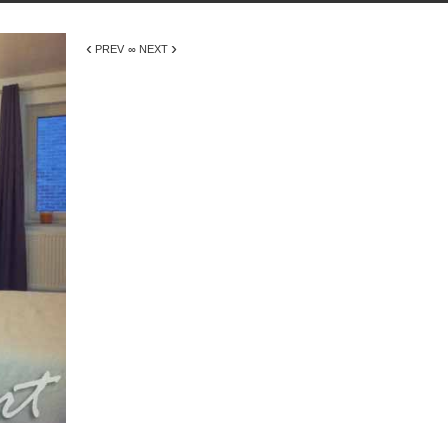
‹
›
PREV
∞ NEXT