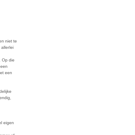
n niet te
allerlei
. Op die
 een
met een
delijke
endig,
l eigen