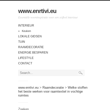
www.enrtivi.eu
Essentiële wooninspiratie voor een stijlvol interieur
INTERIEUR
Keuken
LOKALE GIDSEN
TUIN
RAAMDECORATIE
ENERGIE BESPAREN
LIFESTYLE
CONTACT
www.enrtivi.eu
>
Raamdecoratie
>
Welke stoffen
het beste werken voor raamtextiel in vochtige
ruimtes
Zoeken