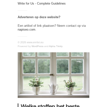
Write for Us - Complete Guidelines
Adverteren op deze website?
Een artikel of link plaatsen? Neem contact op via
napiseo.com
.
© 2026 www.enrtivi.eu
Powered by
WordPress
and
Alpha Trinity
Welke stoffen het beste