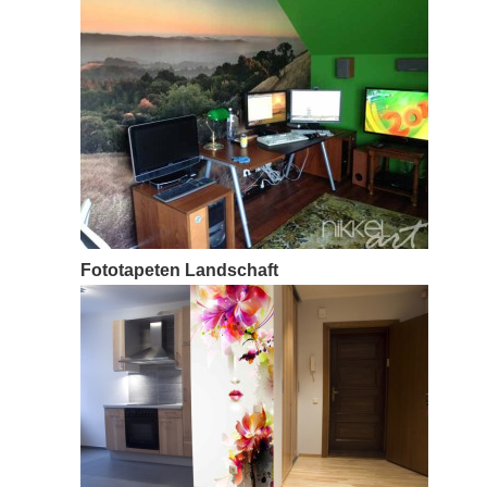
oktober 22, 2014 / 0 comments
L’universalisme du blanc et du noir – Papiers peints
Les photos, le papier peint photo ou les peintures sur
toile canevas en noir et blanc sont à la fois élégants et
modernes. Leurs applications peuvent être diverses.
Ils peuvent parfaitement décorer les salles de séjour
dans les maisons, les cuisines, les chambres à
coucher, les…
Read more →
Fototapeten Landschaft
oktober 16, 2014 / 0 comments
Fototapeten Landschaft Fototapeten Landschaft In
unserem Shop finden Sie 30 Millionen phänomenaler
Bilder, die Ihre Wände beleben und ihnen einen
einmaligen Charakter verleihen. Die Fototapeten von
www.nikkel-art.de ermöglichen es Ihnen, Ihren
Zimmern ein neues Aussehen zu verleihen und auf
originelle Art die Wände zu dekorieren. Auf diese Weise
können Sie sich die Wolkenkratzer von New…
Read more →