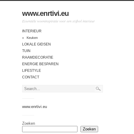
www.enrtivi.eu
Essentiële wooninspiratie voor een stijlvol interieur
INTERIEUR
Keuken
LOKALE GIDSEN
TUIN
RAAMDECORATIE
ENERGIE BESPAREN
LIFESTYLE
CONTACT
www.enrtivi.eu
Zoeken
Zoeken