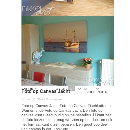
Fotobehang op maat
oktober 14, 2014 / 0 comments
Fotobehang op maat Fotobehang is dé manier om uw
kamer of slaapkamer snel, eenvoudig en niet te duur
eens geheel anders aan te kleden of op te fleuren. U
kunt hiervoor allerlei mooie patronen en printjes kiezen,
maar u kunt natuurlijk ook uw eigen persoonlijke
fotobehang ontwerpen met uw eigen foto’s of
afbeeldingen. Op die…
Read more →
« VORIGE
1
…
30
31
32
33
34
…
36
Foto op Canvas Jacht
VOLGENDE »
oktober 9, 2014 / 0 comments
Foto op Canvas Jacht Foto op Canvas Fischkutter in
Warnemünde Foto op Canvas Jacht Een foto op
canvas kunt u eenvoudig online bestellen. U kunt zelf
de foto kiezen die u terug wilt zien op het doek en ook
het formaat kunt u zelf bepalen. Een groot voordeel
van canvas is dat u ook erg…