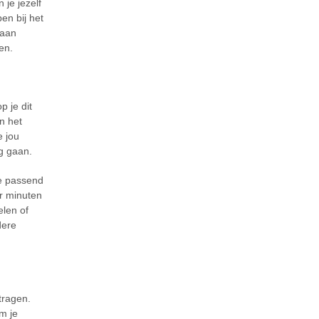
je jezelf
en bij het
 aan
en.
p je dit
in het
e jou
g gaan.
e passend
ar minuten
elen of
dere
tragen.
m je