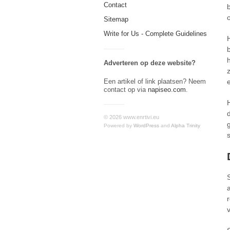
Contact
Sitemap
Write for Us - Complete Guidelines
Adverteren op deze website?
e
Een artikel of link plaatsen? Neem
contact op via
napiseo.com
.
© 2026 www.enrtivi.eu
Powered by
WordPress
and
Alpha Trinity