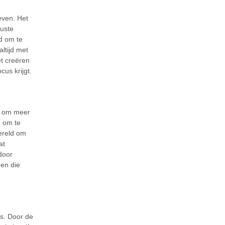
leven. Het
uste
jd om te
ltijd met
et creëren
cus krijgt.
je om meer
n om te
wereld om
at
door
gen die
ss. Door de