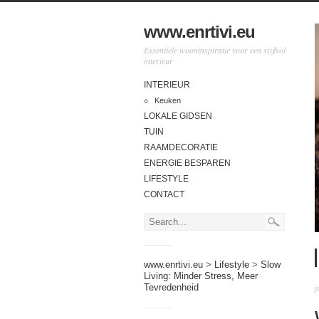
www.enrtivi.eu
Essentiële wooninspiratie voor een stijlvol
interieur
INTERIEUR
Keuken
LOKALE GIDSEN
TUIN
RAAMDECORATIE
ENERGIE BESPAREN
LIFESTYLE
CONTACT
www.enrtivi.eu
>
Lifestyle
>
Slow
Living: Minder Stress, Meer
j
Tevredenheid