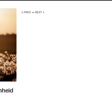
‹
›
PREV
∞ NEXT
nheid