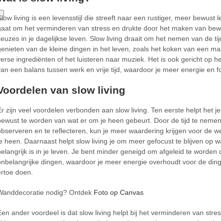
Slow living is een levensstijl die streeft naar een rustiger, meer bewust 
gaat om het verminderen van stress en drukte door het maken van bew
keuzes in je dagelijkse leven. Slow living draait om het nemen van de ti
genieten van de kleine dingen in het leven, zoals het koken van een maa
verse ingrediënten of het luisteren naar muziek. Het is ook gericht op h
van een balans tussen werk en vrije tijd, waardoor je meer energie en fo
Voordelen van slow living
Er zijn veel voordelen verbonden aan slow living. Ten eerste helpt het 
bewust te worden van wat er om je heen gebeurt. Door de tijd te neme
observeren en te reflecteren, kun je meer waardering krijgen voor de 
je heen. Daarnaast helpt slow living je om meer gefocust te blijven op w
belangrijk is in je leven. Je bent minder geneigd om afgeleid te worden 
onbelangrijke dingen, waardoor je meer energie overhoudt voor de din
ertoe doen.
Wanddecoratie nodig? Ontdek
Foto op Canvas
Een ander voordeel is dat slow living helpt bij het verminderen van stre