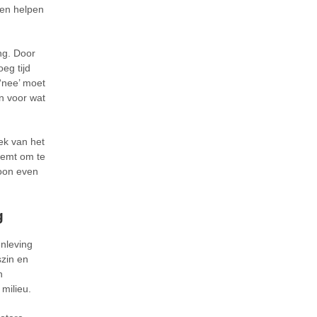
nen helpen
ing. Door
oeg tijd
 ‘nee’ moet
en voor wat
ek van het
eemt om te
woon even
g
enleving
zin en
n
milieu.