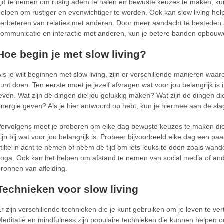
tijd te nemen om rustig adem te halen en bewuste keuzes te maken, kun 
helpen om rustiger en evenwichtiger te worden. Ook kan slow living help
verbeteren van relaties met anderen. Door meer aandacht te besteden
communicatie en interactie met anderen, kun je betere banden opbouw
Hoe begin je met slow living?
Als je wilt beginnen met slow living, zijn er verschillende manieren waaro
kunt doen. Ten eerste moet je jezelf afvragen wat voor jou belangrijk is 
leven. Wat zijn de dingen die jou gelukkig maken? Wat zijn de dingen di
energie geven? Als je hier antwoord op hebt, kun je hiermee aan de sla
Vervolgens moet je proberen om elke dag bewuste keuzes te maken di
zijn bij wat voor jou belangrijk is. Probeer bijvoorbeeld elke dag een pa
stilte in acht te nemen of neem de tijd om iets leuks te doen zoals wand
yoga. Ook kan het helpen om afstand te nemen van social media of an
bronnen van afleiding.
Technieken voor slow living
Er zijn verschillende technieken die je kunt gebruiken om je leven te ver
Meditatie en mindfulness zijn populaire technieken die kunnen helpen o