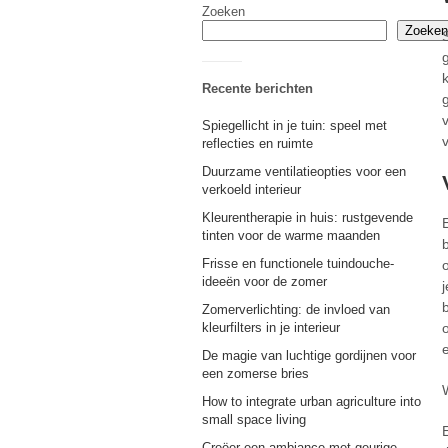
Zoeken
Zoeken
Recente berichten
Spiegellicht in je tuin: speel met
reflecties en ruimte
Duurzame ventilatieopties voor een
verkoeld interieur
Kleurentherapie in huis: rustgevende
tinten voor de warme maanden
Frisse en functionele tuindouche-
ideeën voor de zomer
Zomerverlichting: de invloed van
kleurfilters in je interieur
De magie van luchtige gordijnen voor
een zomerse bries
How to integrate urban agriculture into
small space living
Creëer een ambiance met geurige