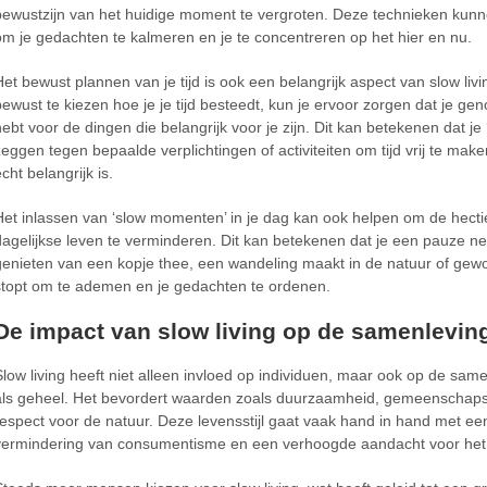
bewustzijn van het huidige moment te vergroten. Deze technieken kun
om je gedachten te kalmeren en je te concentreren op het hier en nu.
Het bewust plannen van je tijd is ook een belangrijk aspect van slow liv
bewust te kiezen hoe je je tijd besteedt, kun je ervoor zorgen dat je gen
hebt voor de dingen die belangrijk voor je zijn. Dit kan betekenen dat je
zeggen tegen bepaalde verplichtingen of activiteiten om tijd vrij te mak
cht belangrijk is.
Het inlassen van ‘slow momenten’ in je dag kan ook helpen om de hecti
dagelijkse leven te verminderen. Dit kan betekenen dat je een pauze n
genieten van een kopje thee, een wandeling maakt in de natuur of ge
stopt om te ademen en je gedachten te ordenen.
De impact van slow living op de samenlevin
Slow living heeft niet alleen invloed op individuen, maar ook op de sam
als geheel. Het bevordert waarden zoals duurzaamheid, gemeenschaps
respect voor de natuur. Deze levensstijl gaat vaak hand in hand met ee
vermindering van consumentisme en een verhoogde aandacht voor het 