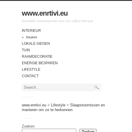
www.enrtivi.eu
Essentiële wooninspiratie voor een stijlvol interieur
INTERIEUR
Keuken
LOKALE GIDSEN
TUIN
RAAMDECORATIE
ENERGIE BESPAREN
LIFESTYLE
CONTACT
www.enrtivi.eu
>
Lifestyle
>
Slaapstoornissen en
manieren om ze te herkennen
Zoeken
Zoeken