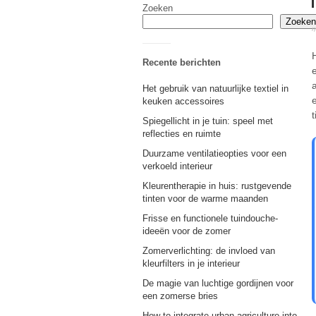
Zoeken
Zoeken
m
Recente berichten
e
Het gebruik van natuurlijke textiel in
keuken accessoires
Spiegellicht in je tuin: speel met
reflecties en ruimte
Duurzame ventilatieopties voor een
verkoeld interieur
Kleurentherapie in huis: rustgevende
tinten voor de warme maanden
Frisse en functionele tuindouche-
ideeën voor de zomer
Zomerverlichting: de invloed van
kleurfilters in je interieur
De magie van luchtige gordijnen voor
een zomerse bries
How to integrate urban agriculture into