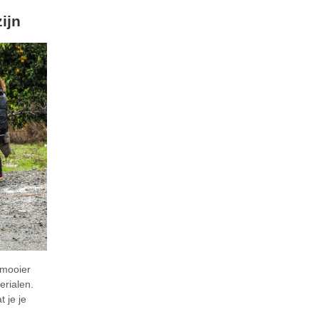
ijn
 mooier
erialen.
 je je