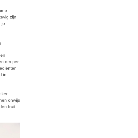
imme
evig zijn
 je
n
 en
eren om per
rediënten
d in
anken
nen onwijs
en fruit