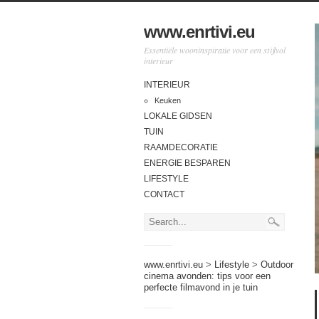
www.enrtivi.eu
Essentiële wooninspiratie voor een stijlvol
interieur
INTERIEUR
Keuken
LOKALE GIDSEN
TUIN
RAAMDECORATIE
ENERGIE BESPAREN
LIFESTYLE
CONTACT
www.enrtivi.eu
>
Lifestyle
>
Outdoor
cinema avonden: tips voor een
perfecte filmavond in je tuin