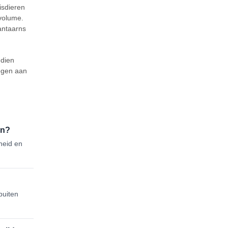
isdieren
volume.
lantaarns
ndien
oegen aan
en?
heid en
buiten