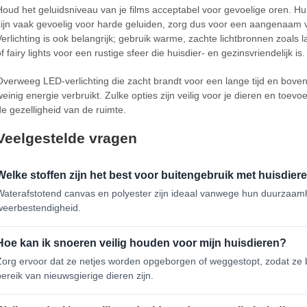
Houd het geluidsniveau van je films acceptabel voor gevoelige oren. Hu
zijn vaak gevoelig voor harde geluiden, zorg dus voor een aangenaam 
Verlichting is ook belangrijk; gebruik warme, zachte lichtbronnen zoals 
f fairy lights voor een rustige sfeer die huisdier- en gezinsvriendelijk is.
Overweeg LED-verlichting die zacht brandt voor een lange tijd en bove
weinig energie verbruikt. Zulke opties zijn veilig voor je dieren en toev
de gezelligheid van de ruimte.
Veelgestelde vragen
Welke stoffen zijn het best voor buitengebruik met huisdier
Waterafstotend canvas en polyester zijn ideaal vanwege hun duurzaam
weerbestendigheid.
Hoe kan ik snoeren veilig houden voor mijn huisdieren?
Zorg ervoor dat ze netjes worden opgeborgen of weggestopt, zodat ze 
bereik van nieuwsgierige dieren zijn.