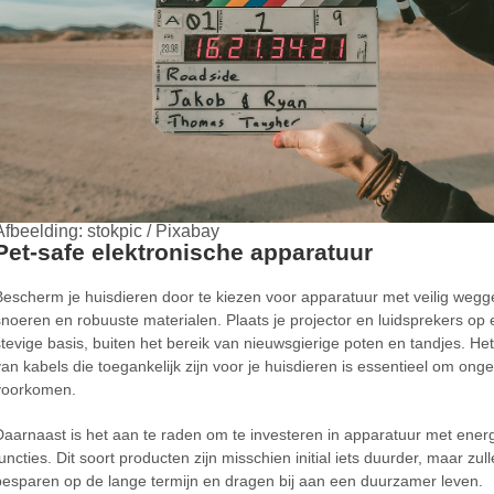
Afbeelding: stokpic / Pixabay
Pet-safe elektronische apparatuur
Bescherm je huisdieren door te kiezen voor apparatuur met veilig weg
snoeren en robuuste materialen. Plaats je projector en luidsprekers op
stevige basis, buiten het bereik van nieuwsgierige poten en tandjes. He
van kabels die toegankelijk zijn voor je huisdieren is essentieel om ong
voorkomen.
Daarnaast is het aan te raden om te investeren in apparatuur met ener
uncties. Dit soort producten zijn misschien initial iets duurder, maar zull
besparen op de lange termijn en dragen bij aan een duurzamer leven.