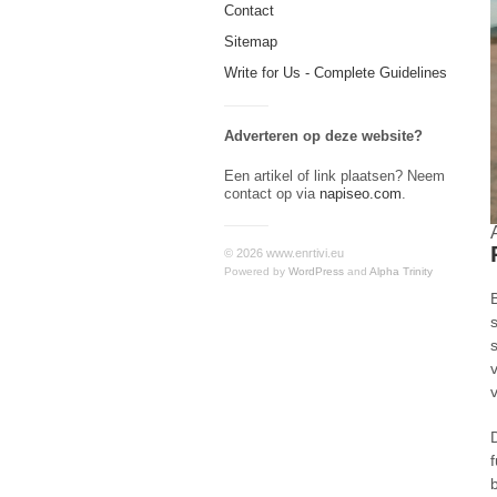
Contact
Sitemap
Write for Us - Complete Guidelines
Adverteren op deze website?
Een artikel of link plaatsen? Neem
contact op via
napiseo.com
.
© 2026 www.enrtivi.eu
Powered by
WordPress
and
Alpha Trinity
f