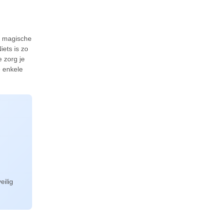
n magische
iets is zo
 zorg je
e enkele
eilig