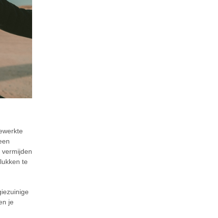
gewerkte
 een
t vermijden
elukken te
giezuinige
en je