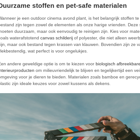
Duurzame stoffen en pet-safe materialen
Wanneer je een outdoor cinema avond plant, is het belangrijk stoffen te
bestand zijn tegen zowel de elementen als onze harige vrienden. Deze 
moeten duurzaam, maar ook eenvoudig te reinigen zijn. Kies voor mate
zoals waterafstotend
canvas schilderij
of polyester, die niet alleen weer
zijn, maar ook bestand tegen krassen van klauwen. Bovendien zijn ze 
vlekbestendig, wat perfect is voor ongelukjes.
Een andere geweldige optie is om te kiezen voor
biologisch afbreekbar
interieurproducten
om milieuvriendelijk te blijven en tegelijkertijd een vei
omgeving voor je dieren te bieden. Materialen zoals bamboe en gerecy
plastic zijn ideale keuzes voor zowel kussens als dekens.