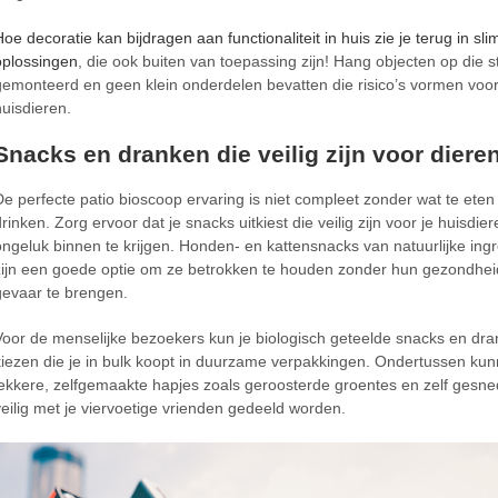
Hoe decoratie kan bijdragen aan functionaliteit in huis zie je terug in sl
oplossingen
, die ook buiten van toepassing zijn! Hang objecten op die st
gemonteerd en geen klein onderdelen bevatten die risico’s vormen voor
huisdieren.
Snacks en dranken die veilig zijn voor diere
De perfecte patio bioscoop ervaring is niet compleet zonder wat te eten
drinken. Zorg ervoor dat je snacks uitkiest die veilig zijn voor je huisdi
ongeluk binnen te krijgen. Honden- en kattensnacks van natuurlijke ing
zijn een goede optie om ze betrokken te houden zonder hun gezondhei
gevaar te brengen.
Voor de menselijke bezoekers kun je biologisch geteelde snacks en dr
kiezen die je in bulk koopt in duurzame verpakkingen. Ondertussen kun
lekkere, zelfgemaakte hapjes zoals geroosterde groentes en zelf gesned
veilig met je viervoetige vrienden gedeeld worden.