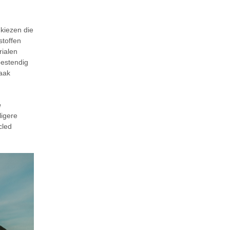
 kiezen die
stoffen
rialen
bestendig
vaak
e
ligere
cled