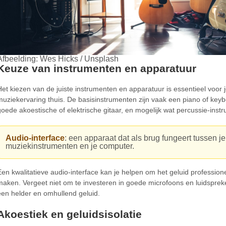
Afbeelding: Wes Hicks / Unsplash
Keuze van instrumenten en apparatuur
Het kiezen van de juiste instrumenten en apparatuur is essentieel voor 
muziekervaring thuis. De basisinstrumenten zijn vaak een piano of key
goede akoestische of elektrische gitaar, en mogelijk wat percussie-inst
Audio-interface
: een apparaat dat als brug fungeert tussen je
muziekinstrumenten en je computer.
Een kwalitatieve audio-interface kan je helpen om het geluid professione
maken. Vergeet niet om te investeren in goede microfoons en luidsprek
een helder en omhullend geluid.
Akoestiek en geluidsisolatie