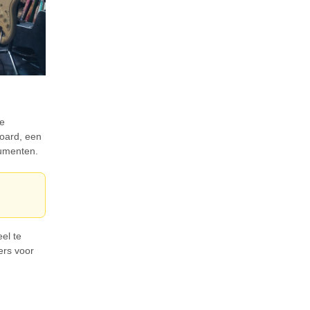
je
board, een
rumenten.
el te
ers voor