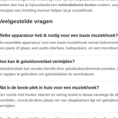
verken dan hoe je bijvoorbeeld een
minimalistische keuken
creëert, ver
principes van inrichting kunnen helpen bij je muziekhoek.
Veelgestelde vragen
Welke apparatuur heb ik nodig voor een basis muziekhoek?
De essentiële apparatuur voor een basis muziekhoek omvat instrument
een piano of gitaar, een audio-interface, luidsprekers, en een microfoon
Hoe kan ik geluidsoverlast vermijden?
Geluidsisolatie kan worden bereikt door geluidsabsorberende panelen, 
en tapijten te gebruiken om geluidslekken te verminderen.
Wat is de beste plek in huis voor een muziekhoek?
Een ruimte met houten vloeren en weinig textiel is ideaal vanwege de a
voordelen, vooral als deze plaats ver van slaapkamers ligt om geluidsov
vermijden.