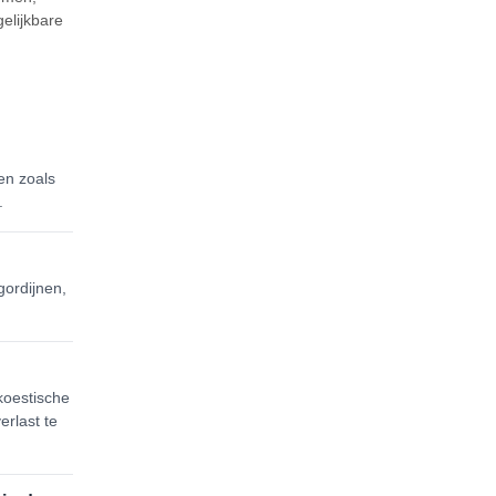
gelijkbare
en zoals
.
gordijnen,
koestische
erlast te