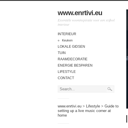
www.enrtivi.eu
Essentiële wooninspiratie voor een stijlvol
interieur
INTERIEUR
Keuken
LOKALE GIDSEN
TUIN
RAAMDECORATIE
ENERGIE BESPAREN
LIFESTYLE
CONTACT
www.enrtivi.eu
>
Lifestyle
>
Guide to
setting up a live music corner at
home