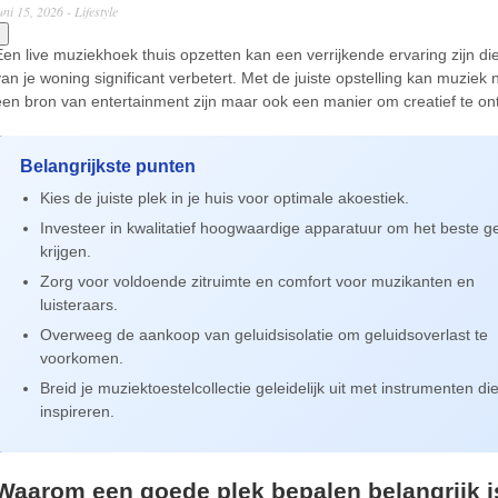
uni 15, 2026 -
Lifestyle
Een live muziekhoek thuis opzetten kan een verrijkende ervaring zijn di
van je woning significant verbetert. Met de juiste opstelling kan muziek n
een bron van entertainment zijn maar ook een manier om creatief te o
Belangrijkste punten
Kies de juiste plek in je huis voor optimale akoestiek.
Investeer in kwalitatief hoogwaardige apparatuur om het beste ge
krijgen.
Zorg voor voldoende zitruimte en comfort voor muzikanten en
luisteraars.
Overweeg de aankoop van geluidsisolatie om geluidsoverlast te
voorkomen.
Breid je muziektoestelcollectie geleidelijk uit met instrumenten die
inspireren.
Waarom een goede plek bepalen belangrijk i