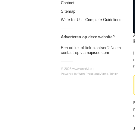
Contact
Sitemap
Write for Us - Complete Guidelines
Adverteren op deze website?
Een artikel of link plaatsen? Neem
contact op via
napiseo.com
.
© 2026 www.enrtivi.eu
Powered by
WordPress
and
Alpha Trinity