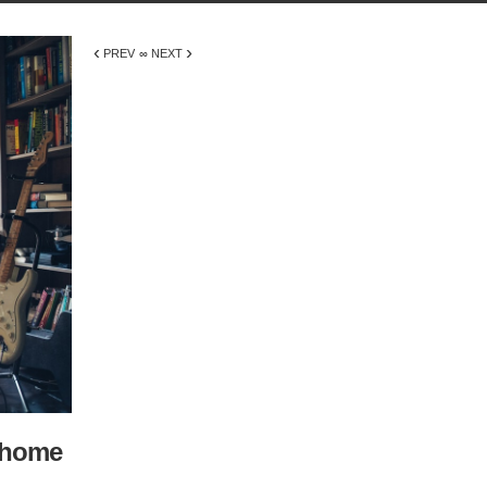
‹
›
PREV
∞ NEXT
t home