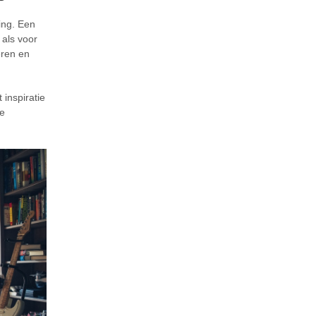
ing. Een
 als voor
eren en
 inspiratie
je