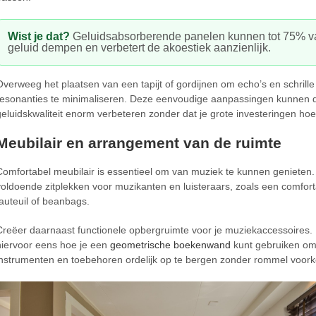
Wist je dat?
Geluidsabsorberende panelen kunnen tot 75% v
geluid dempen en verbetert de akoestiek aanzienlijk.
Overweeg het plaatsen van een tapijt of gordijnen om echo’s en schrille
resonanties te minimaliseren. Deze eenvoudige aanpassingen kunnen 
geluidskwaliteit enorm verbeteren zonder dat je grote investeringen hoe
Meubilair en arrangement van de ruimte
Comfortabel meubilair is essentieel om van muziek te kunnen genieten.
voldoende zitplekken voor muzikanten en luisteraars, zoals een comfor
fauteuil of beanbags.
Creëer daarnaast functionele opbergruimte voor je muziekaccessoires. 
hiervoor eens hoe je een
geometrische boekenwand
kunt gebruiken o
instrumenten en toebehoren ordelijk op te bergen zonder rommel voor