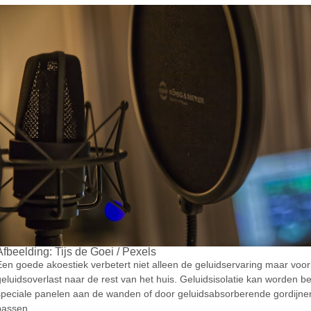
Afbeelding: Tijs de Goei / Pexels
Een goede akoestiek verbetert niet alleen de geluidservaring maar voo
geluidsoverlast naar de rest van het huis. Geluidsisolatie kan worden be
speciale panelen aan de wanden of door geluidsabsorberende gordijnen
passen.