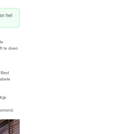
an het
de
ft te doen.
 Bied
tabele
Kijk
m
komend.