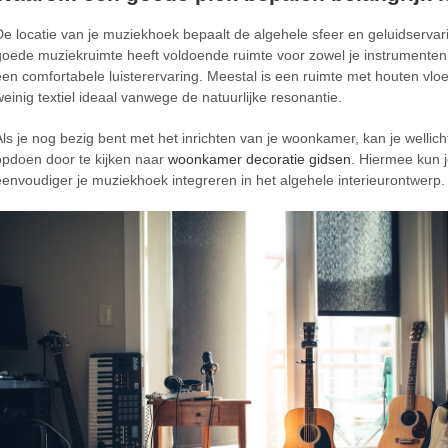
De locatie van je muziekhoek bepaalt de algehele sfeer en geluidservar
goede muziekruimte heeft voldoende ruimte voor zowel je instrumenten
een comfortabele luisterervaring. Meestal is een ruimte met houten vlo
weinig textiel ideaal vanwege de natuurlijke resonantie.
Als je nog bezig bent met het inrichten van je woonkamer, kan je wellicht
opdoen door te kijken naar
woonkamer decoratie gidsen
. Hiermee kun 
eenvoudiger je muziekhoek integreren in het algehele interieurontwerp.