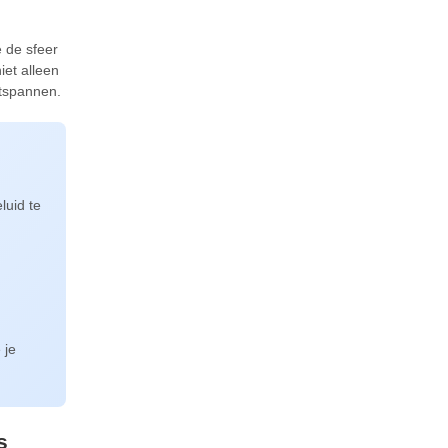
e de sfeer
iet alleen
ntspannen.
luid te
 je
s