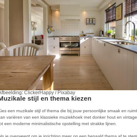
Afbeelding: ClickerHappy / Pixabay
Muzikale stijl en thema kiezen
Kies een muzikale stijl of thema die bij jouw persoonlijke smaak en ruimt
kan variëren van een klassieke muziekhoek met donker hout en vintage
tot een moderne minimalistische opstelling met strakke lijnen.
Als je overweegt om je inrichting meer op een bepaald thema af te st