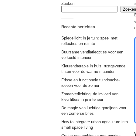
j
Zoeken
Zoeken
Recente berichten
Spiegellicht in je tuin: speel met
reflecties en ruimte
Duurzame ventilatieopties voor een
verkoeld interieur
Kleurentherapie in huis: rustgevende
tinten voor de warme maanden
Frisse en functionele tuindouche-
ideeën voor de zomer
Zomerverlichting: de invloed van
kleurfilters in je interieur
De magie van luchtige gordijnen voor
een zomerse bries
How to integrate urban agriculture into
small space living
Creëer een ambiance met geurige