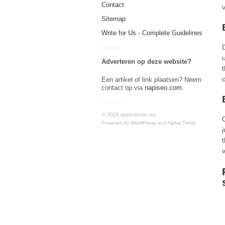
Contact
Sitemap
Write for Us - Complete Guidelines
Adverteren op deze website?
Een artikel of link plaatsen? Neem
contact op via
napiseo.com
.
© 2026 www.enrtivi.eu
Powered by
WordPress
and
Alpha Trinity