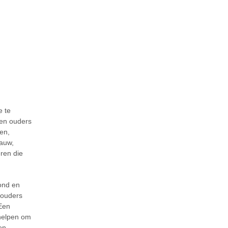
e te
nen ouders
en,
lauw,
ren die
fond en
 ouders
Een
 helpen om
en