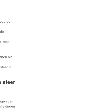
wege de
 de
e, met
nnen als
sfeer in
e sfeer
ngen van
ffeldieren