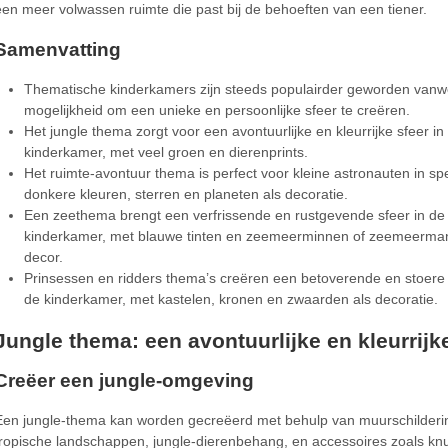
een meer volwassen ruimte die past bij de behoeften van een tiener.
Samenvatting
Thematische kinderkamers zijn steeds populairder geworden van
mogelijkheid om een unieke en persoonlijke sfeer te creëren.
Het jungle thema zorgt voor een avontuurlijke en kleurrijke sfeer in
kinderkamer, met veel groen en dierenprints.
Het ruimte-avontuur thema is perfect voor kleine astronauten in sp
donkere kleuren, sterren en planeten als decoratie.
Een zeethema brengt een verfrissende en rustgevende sfeer in de
kinderkamer, met blauwe tinten en zeemeerminnen of zeemeerma
decor.
Prinsessen en ridders thema’s creëren een betoverende en stoere 
de kinderkamer, met kastelen, kronen en zwaarden als decoratie.
Jungle thema: een avontuurlijke en kleurrijk
Creëer een jungle-omgeving
Een jungle-thema kan worden gecreëerd met behulp van muurschilderi
tropische landschappen, jungle-dierenbehang, en accessoires zoals knu