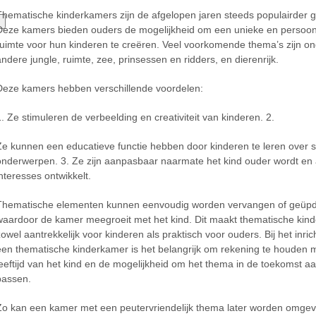
Thematische kinderkamers zijn de afgelopen jaren steeds populairder 
Deze kamers bieden ouders de mogelijkheid om een unieke en persoonl
ruimte voor hun kinderen te creëren. Veel voorkomende thema’s zijn o
andere jungle, ruimte, zee, prinsessen en ridders, en dierenrijk.
Deze kamers hebben verschillende voordelen:
1. Ze stimuleren de verbeelding en creativiteit van kinderen. 2.
Ze kunnen een educatieve functie hebben door kinderen te leren over s
onderwerpen. 3. Ze zijn aanpasbaar naarmate het kind ouder wordt en
interesses ontwikkelt.
Thematische elementen kunnen eenvoudig worden vervangen of geüpd
waardoor de kamer meegroeit met het kind. Dit maakt thematische kin
zowel aantrekkelijk voor kinderen als praktisch voor ouders. Bij het inri
een thematische kinderkamer is het belangrijk om rekening te houden 
leeftijd van het kind en de mogelijkheid om het thema in de toekomst aa
passen.
Zo kan een kamer met een peutervriendelĳk thema later worden omgev