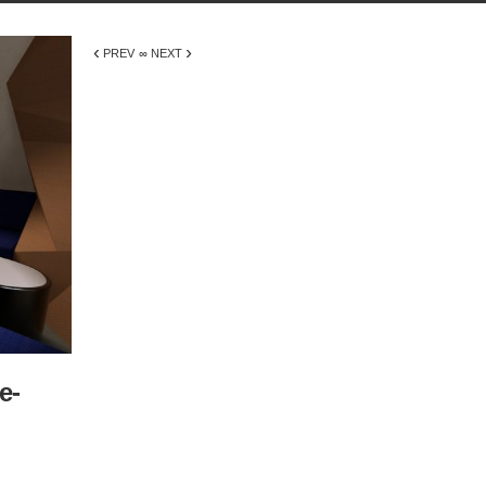
‹
›
PREV
∞ NEXT
e-