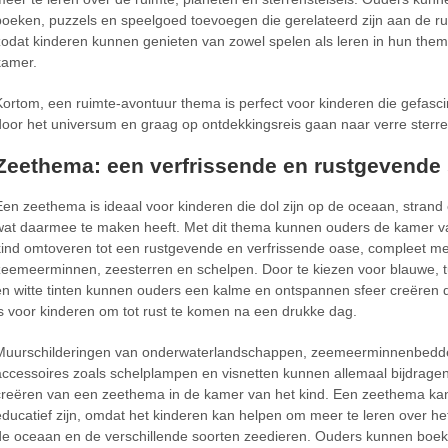
boeken, puzzels en speelgoed toevoegen die gerelateerd zijn aan de ru
zodat kinderen kunnen genieten van zowel spelen als leren in hun them
kamer.
Kortom, een ruimte-avontuur thema is perfect voor kinderen die gefasci
door het universum en graag op ontdekkingsreis gaan naar verre sterre
Zeethema: een verfrissende en rustgevende 
Een zeethema is ideaal voor kinderen die dol zijn op de oceaan, strand 
wat daarmee te maken heeft. Met dit thema kunnen ouders de kamer v
kind omtoveren tot een rustgevende en verfrissende oase, compleet me
zeemeerminnen, zeesterren en schelpen. Door te kiezen voor blauwe, 
en witte tinten kunnen ouders een kalme en ontspannen sfeer creëren d
is voor kinderen om tot rust te komen na een drukke dag.
Muurschilderingen van onderwaterlandschappen, zeemeerminnenbed
accessoires zoals schelplampen en visnetten kunnen allemaal bijdrage
creëren van een zeethema in de kamer van het kind. Een zeethema ka
educatief zijn, omdat het kinderen kan helpen om meer te leren over het
de oceaan en de verschillende soorten zeedieren. Ouders kunnen boek