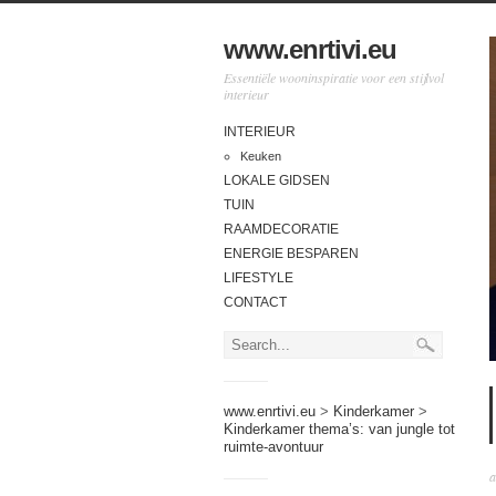
www.enrtivi.eu
Essentiële wooninspiratie voor een stijlvol
interieur
INTERIEUR
Keuken
LOKALE GIDSEN
TUIN
RAAMDECORATIE
ENERGIE BESPAREN
LIFESTYLE
CONTACT
www.enrtivi.eu
>
Kinderkamer
>
Kinderkamer thema’s: van jungle tot
ruimte-avontuur
a