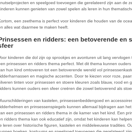
knutselprojecten en speelgoed toevoegen die gerelateerd zijn aan de z
kinderen kunnen genieten van zowel spelen als leren in hun thematisc
Kortom, een zeethema is perfect voor kinderen die houden van de ocea
en alles wat daarmee te maken heeft.
Prinsessen en ridders: een betoverende en 
sfeer
Voor kinderen die dol zijn op sprookjes en avonturen uit lang vervlogen t
een prinsessen en ridders thema perfect. Met dit thema kunnen ouder
van hun kind omtoveren tot een betoverende wereld vol prinsessenkast
ridderharnassen en magische accenten. Door te kiezen voor roze, paar
zilveren tinten voor prinsessen en stoere kleuren zoals blauw, rood en 
ridders kunnen ouders een sfeer creëren die zowel betoverend als stoer
Muurschilderingen van kastelen, prinsessenbeddengoed en accessoires
ridderhelmen en prinsessenspiegels kunnen allemaal bijdragen aan het
van een prinsessen en ridders thema in de kamer van het kind. Een pr
en ridders thema kan ook educatief zijn, omdat het kinderen kan help
te leren over historische figuren, kastelen en middeleeuwse tradities. O
kunnen boeken, kostuums en speelgoed toevoegen die gerelateerd zijn