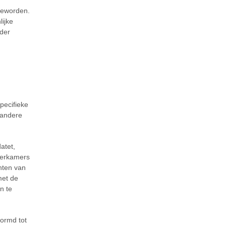
geworden.
ijke
nder
pecifieke
 andere
atet,
derkamers
chten van
met de
n te
ormd tot