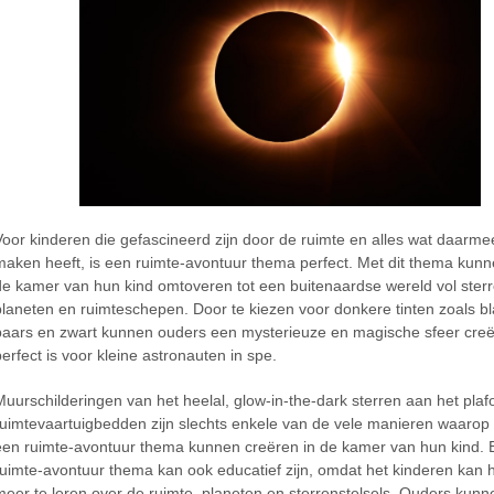
Voor kinderen die gefascineerd zijn door de ruimte en alles wat daarme
maken heeft, is een ruimte-avontuur thema perfect. Met dit thema kun
de kamer van hun kind omtoveren tot een buitenaardse wereld vol sterr
planeten en ruimteschepen. Door te kiezen voor donkere tinten zoals b
paars en zwart kunnen ouders een mysterieuze en magische sfeer creë
perfect is voor kleine astronauten in spe.
Muurschilderingen van het heelal, glow-in-the-dark sterren aan het pla
ruimtevaartuigbedden zijn slechts enkele van de vele manieren waarop
een ruimte-avontuur thema kunnen creëren in de kamer van hun kind. 
ruimte-avontuur thema kan ook educatief zijn, omdat het kinderen kan
meer te leren over de ruimte, planeten en sterrenstelsels. Ouders kunn