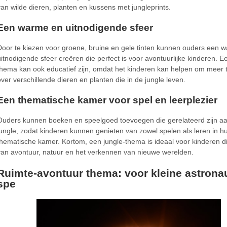
van wilde dieren, planten en kussens met jungleprints.
Een warme en uitnodigende sfeer
Door te kiezen voor groene, bruine en gele tinten kunnen ouders een 
uitnodigende sfeer creëren die perfect is voor avontuurlijke kinderen. E
thema kan ook educatief zijn, omdat het kinderen kan helpen om meer t
over verschillende dieren en planten die in de jungle leven.
Een thematische kamer voor spel en leerplezier
Ouders kunnen boeken en speelgoed toevoegen die gerelateerd zijn a
jungle, zodat kinderen kunnen genieten van zowel spelen als leren in h
thematische kamer. Kortom, een jungle-thema is ideaal voor kinderen 
van avontuur, natuur en het verkennen van nieuwe werelden.
Ruimte-avontuur thema: voor kleine astrona
spe