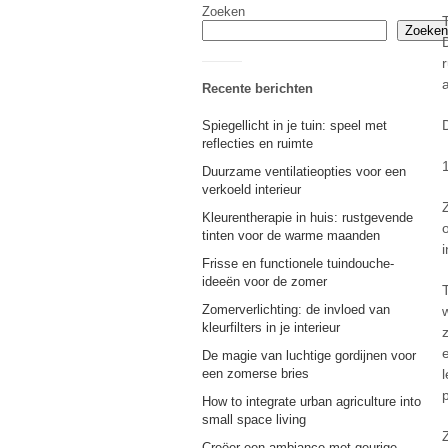
Zoeken
Zoeken
Recente berichten
Spiegellicht in je tuin: speel met
reflecties en ruimte
Duurzame ventilatieopties voor een
verkoeld interieur
Kleurentherapie in huis: rustgevende
tinten voor de warme maanden
Frisse en functionele tuindouche-
ideeën voor de zomer
Zomerverlichting: de invloed van
kleurfilters in je interieur
De magie van luchtige gordijnen voor
een zomerse bries
How to integrate urban agriculture into
small space living
Creëer een ambiance met geurige