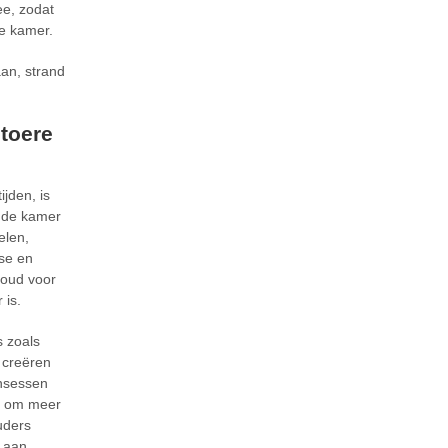
ee, zodat
he kamer.
an, strand
stoere
ijden, is
s de kamer
elen,
se en
goud voor
 is.
 zoals
 creëren
insessen
en om meer
uders
 aan