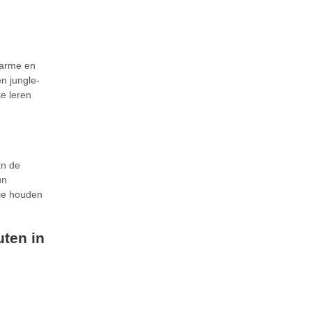
warme en
en jungle-
e leren
an de
un
die houden
uten in