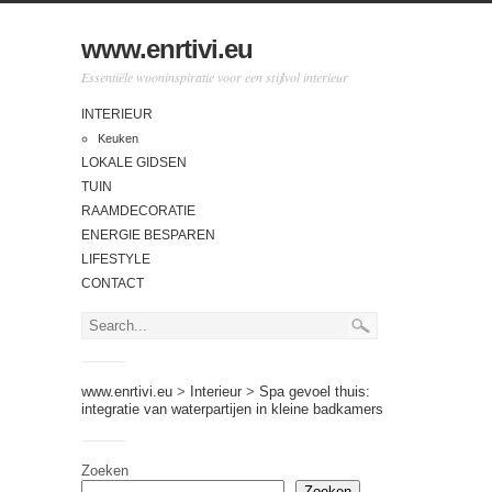
www.enrtivi.eu
Essentiële wooninspiratie voor een stijlvol interieur
INTERIEUR
Keuken
LOKALE GIDSEN
TUIN
RAAMDECORATIE
ENERGIE BESPAREN
LIFESTYLE
CONTACT
www.enrtivi.eu
>
Interieur
>
Spa gevoel thuis:
integratie van waterpartijen in kleine badkamers
Zoeken
Zoeken