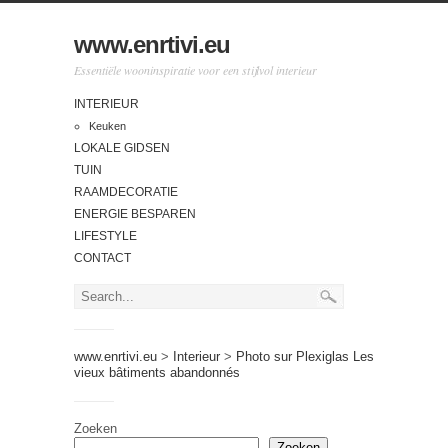
www.enrtivi.eu
Essentiële wooninspiratie voor een stijlvol interieur
INTERIEUR
Keuken
LOKALE GIDSEN
TUIN
RAAMDECORATIE
ENERGIE BESPAREN
LIFESTYLE
CONTACT
www.enrtivi.eu
>
Interieur
>
Photo sur Plexiglas Les
vieux bâtiments abandonnés
Zoeken
Zoeken