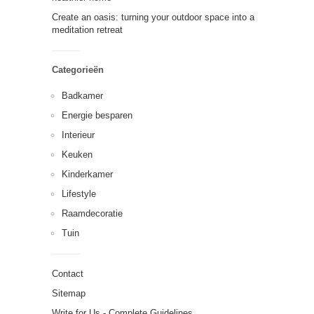
Create an oasis: turning your outdoor space into a
meditation retreat
Categorieën
Badkamer
Energie besparen
Interieur
Keuken
Kinderkamer
Lifestyle
Raamdecoratie
Tuin
Contact
Sitemap
Write for Us - Complete Guidelines