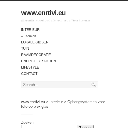
www.enrtivi.eu
Essentiële wooninspiratie voor een stijlvol interieur
INTERIEUR
Keuken
LOKALE GIDSEN
TUIN
RAAMDECORATIE
ENERGIE BESPAREN
LIFESTYLE
CONTACT
www.enrtivi.eu
>
Interieur
>
Ophangsystemen voor
foto op plexiglas
Zoeken
Zoeken