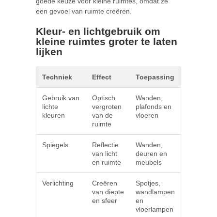
goede keuze voor kleine ruimtes, omdat ze
een gevoel van ruimte creëren.
Kleur- en lichtgebruik om
kleine ruimtes groter te laten
lijken
Techniek
Effect
Toepassing
Gebruik van
Optisch
Wanden,
lichte
vergroten
plafonds en
kleuren
van de
vloeren
ruimte
Spiegels
Reflectie
Wanden,
van licht
deuren en
en ruimte
meubels
Verlichting
Creëren
Spotjes,
van diepte
wandlampen
en sfeer
en
vloerlampen