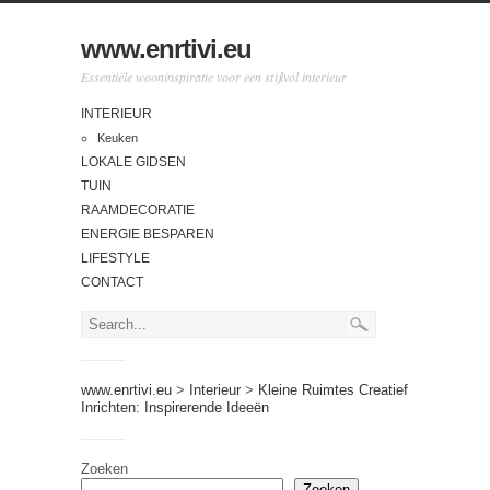
www.enrtivi.eu
Essentiële wooninspiratie voor een stijlvol interieur
INTERIEUR
Keuken
LOKALE GIDSEN
TUIN
RAAMDECORATIE
ENERGIE BESPAREN
LIFESTYLE
CONTACT
www.enrtivi.eu
>
Interieur
>
Kleine Ruimtes Creatief
Inrichten: Inspirerende Ideeën
Zoeken
Zoeken