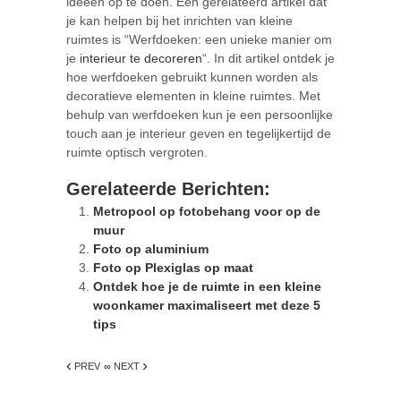
ideeën op te doen. Een gerelateerd artikel dat
je kan helpen bij het inrichten van kleine
ruimtes is “Werfdoeken: een unieke manier om
je
interieur te decoreren
“. In dit artikel ontdek je
hoe werfdoeken gebruikt kunnen worden als
decoratieve elementen in kleine ruimtes. Met
behulp van werfdoeken kun je een persoonlijke
touch aan je interieur geven en tegelijkertijd de
ruimte optisch vergroten.
Gerelateerde Berichten:
Metropool op fotobehang voor op de
muur
Foto op aluminium
Foto op Plexiglas op maat
Ontdek hoe je de ruimte in een kleine
woonkamer maximaliseert met deze 5
tips
‹
›
PREV
∞ NEXT