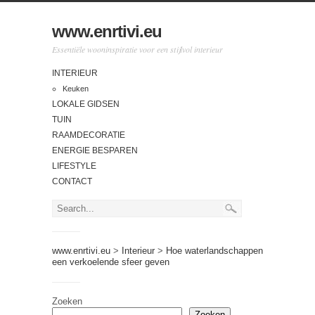
www.enrtivi.eu
Essentiële wooninspiratie voor een stijlvol interieur
INTERIEUR
Keuken
LOKALE GIDSEN
TUIN
RAAMDECORATIE
ENERGIE BESPAREN
LIFESTYLE
CONTACT
www.enrtivi.eu
>
Interieur
>
Hoe waterlandschappen
een verkoelende sfeer geven
Zoeken
Zoeken