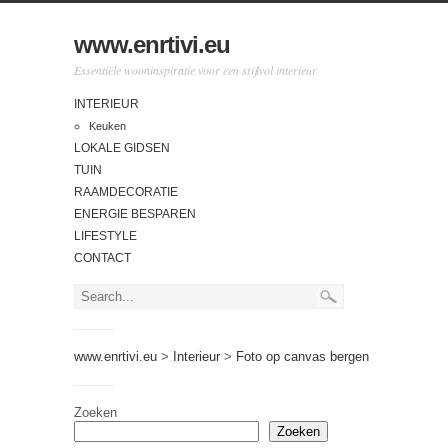
www.enrtivi.eu
Essentiële wooninspiratie voor een stijlvol interieur
INTERIEUR
Keuken
LOKALE GIDSEN
TUIN
RAAMDECORATIE
ENERGIE BESPAREN
LIFESTYLE
CONTACT
www.enrtivi.eu
>
Interieur
>
Foto op canvas bergen
Zoeken
Zoeken