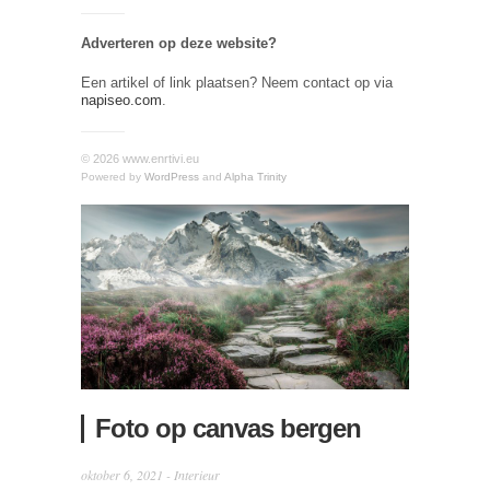
Adverteren op deze website?
Een artikel of link plaatsen? Neem contact op via
napiseo.com
.
© 2026 www.enrtivi.eu
Powered by
WordPress
and
Alpha Trinity
Foto op canvas bergen
oktober 6, 2021 -
Interieur