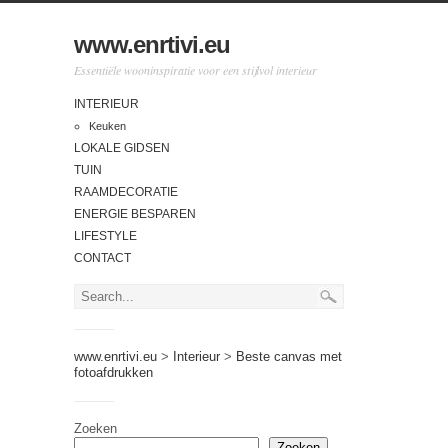
www.enrtivi.eu
Essentiële wooninspiratie voor een stijlvol interieur
INTERIEUR
Keuken
LOKALE GIDSEN
TUIN
RAAMDECORATIE
ENERGIE BESPAREN
LIFESTYLE
CONTACT
www.enrtivi.eu
>
Interieur
>
Beste canvas met
fotoafdrukken
Zoeken
Zoeken