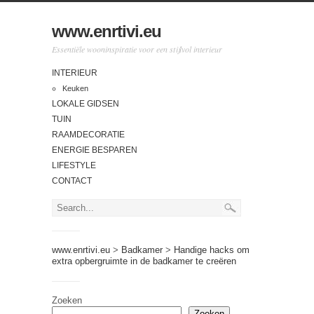
www.enrtivi.eu
Essentiële wooninspiratie voor een stijlvol interieur
INTERIEUR
Keuken
LOKALE GIDSEN
TUIN
RAAMDECORATIE
ENERGIE BESPAREN
LIFESTYLE
CONTACT
www.enrtivi.eu
>
Badkamer
>
Handige hacks om
extra opbergruimte in de badkamer te creëren
Zoeken
Zoeken