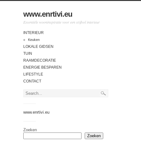
www.enrtivi.eu
Essentiële wooninspiratie voor een stijlvol interieur
INTERIEUR
Keuken
LOKALE GIDSEN
TUIN
RAAMDECORATIE
ENERGIE BESPAREN
LIFESTYLE
CONTACT
www.enrtivi.eu
Zoeken
Zoeken