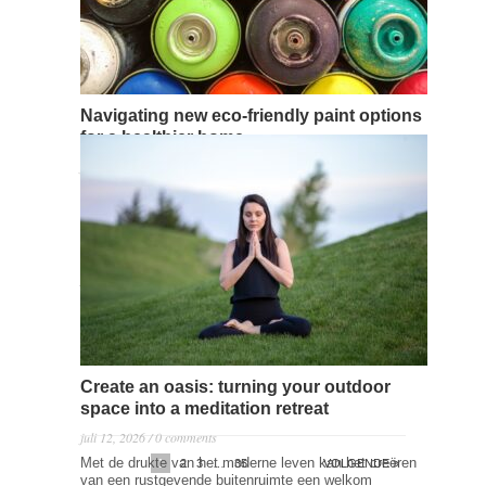
Read more →
Navigating new eco-friendly paint options
for a healthier home
juli 15, 2026 / 0 comments
In de zoektocht naar een gezondere leefomgeving is
de overgang naar eco-vriendelijke verfopties een stap
die steeds meer huizenbezitters ondernemen. Deze
verven bieden milieuvriendelijke alternatieven zonder in
te boeten op kwaliteit of esthetiek. Maar hoe navigeer
je door de vele opties op de markt? Belangrijkste
punten Eco-vriendelijke verven reduceren schadelijke
uitstoot in huis en zijn…
Read more →
Create an oasis: turning your outdoor
space into a meditation retreat
juli 12, 2026 / 0 comments
Met de drukte van het moderne leven kan het creëren
1
2
3
…
35
VOLGENDE »
van een rustgevende buitenruimte een welkom