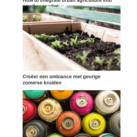
How to integrate urban agriculture into
small space living
juli 18, 2026 / 0 comments
Stadslandbouw kan een geweldige manier zijn om het
leven in kleine ruimtes te verrijken. Door je eigen
groenten en kruiden te kweken, kun je zowel je
levensstijl als je gezondheid verbeteren zonder dat je
veel ruimte nodig hebt. Belangrijkste punten
Stadslandbouw is mogelijk in zelfs de kleinste ruimtes
door creatief gebruik van muur- en verticale…
Read more →
Creëer een ambiance met geurige
zomerse kruiden
juli 18, 2026 / 0 comments
Het gebruik van geurige zomerse kruiden kan een
opmerkelijke sensatie aan je leefruimte toevoegen,
waardoor een sfeer ontstaat die doet denken aan
zonnige dagen en open veldbloemen. Deze kruiden
bieden niet alleen een esthetische aantrekkingskracht,
maar ook een aromatische ambiance die je huis
verfrist. In 2026 is er een groeiende trend om kruiden
te gebruiken…