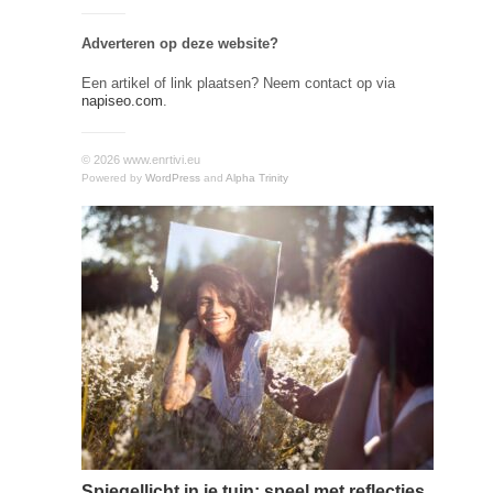
Adverteren op deze website?
Een artikel of link plaatsen? Neem contact op via
napiseo.com
.
© 2026 www.enrtivi.eu
Powered by
WordPress
and
Alpha Trinity
Spiegellicht in je tuin: speel met reflecties