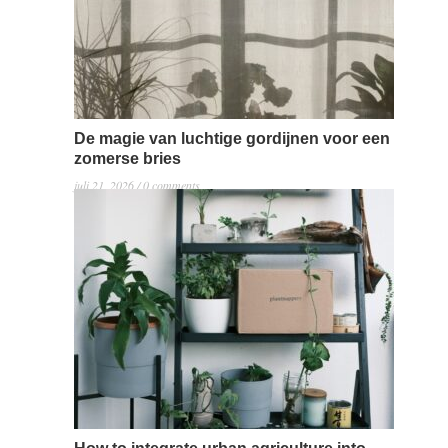
De magie van luchtige gordijnen voor een
zomerse bries
juli 21, 2026 / 0 comments
Luchtige gordijnen kunnen een magisch effect hebben
in je huis, vooral nu we in 2026 genieten van zonnige
zomers. Deze gordijnen zorgen niet alleen voor een
esthetisch prettige uitstraling, maar dragen ook bij aan
frisse luchtstromen in je woonruimtes. Maar wat maakt
deze gordijnen zo speciaal en waarom zou je ze willen
overwegen voor je…
Read more →